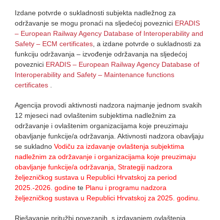
Izdane potvrde o sukladnosti subjekta nadležnog za
održavanje se mogu pronaći na sljedećoj poveznici
ERADIS
– European Railway Agency Database of Interoperability and
Safety – ECM certificates
, a izdane potvrde o sukladnosti za
funkciju održavanja – izvođenje održavanja na sljedećoj
poveznici
ERADIS – European Railway Agency Database of
Interoperability and Safety – Maintenance functions
certificates
.
Agencija provodi aktivnosti nadzora najmanje jednom svakih
12 mjeseci nad ovlaštenim subjektima nadležnim za
održavanje i ovlaštenim organizacijama koje preuzimaju
obavljanje funkcije/a održavanja. Aktivnosti nadzora obavljaju
se sukladno
Vodiču za izdavanje ovlaštenja subjektima
nadležnim za održavanje i organizacijama koje preuzimaju
obavljanje funkcije/a održavanja
,
Strategiji nadzora
željezničkog sustava u Republici Hrvatskoj za period
2025.-2026. godine
te
Planu i programu nadzora
željezničkog sustava u Republici Hrvatskoj za 2025. godinu
.
Rješavanje pritužbi povezanih s izdavanjem ovlaštenja