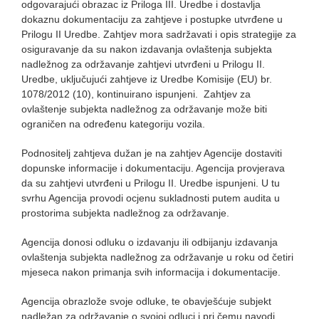
odgovarajući obrazac iz Priloga III. Uredbe i dostavlja
dokaznu dokumentaciju za zahtjeve i postupke utvrđene u
Prilogu II Uredbe. Zahtjev mora sadržavati i opis strategije za
osiguravanje da su nakon izdavanja ovlaštenja subjekta
nadležnog za održavanje zahtjevi utvrđeni u Prilogu II.
Uredbe, uključujući zahtjeve iz Uredbe Komisije (EU) br.
1078/2012 (10), kontinuirano ispunjeni. Zahtjev za
ovlaštenje subjekta nadležnog za održavanje može biti
ograničen na određenu kategoriju vozila.
Podnositelj zahtjeva dužan je na zahtjev Agencije dostaviti
dopunske informacije i dokumentaciju. Agencija provjerava
da su zahtjevi utvrđeni u Prilogu II. Uredbe ispunjeni. U tu
svrhu Agencija provodi ocjenu sukladnosti putem audita u
prostorima subjekta nadležnog za održavanje.
Agencija donosi odluku o izdavanju ili odbijanju izdavanja
ovlaštenja subjekta nadležnog za održavanje u roku od četiri
mjeseca nakon primanja svih informacija i dokumentacije.
Agencija obrazlože svoje odluke, te obavješćuje subjekt
nadležan za održavanje o svojoj odluci i pri čemu navodi