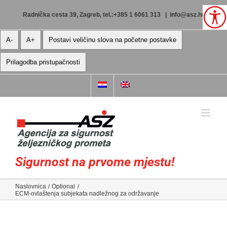
Skip
to
Radnička cesta 39, Zagreb, tel.:+385 1 6061 313
|
info@asz.hr
content
A-
A+
Postavi veličinu slova na početne postavke
Prilagodba pristupačnosti
Sigurnost na prvome mjestu!
Naslovnica
Optional
ECM-ovlaštenja subjekata nadležnog za održavanje