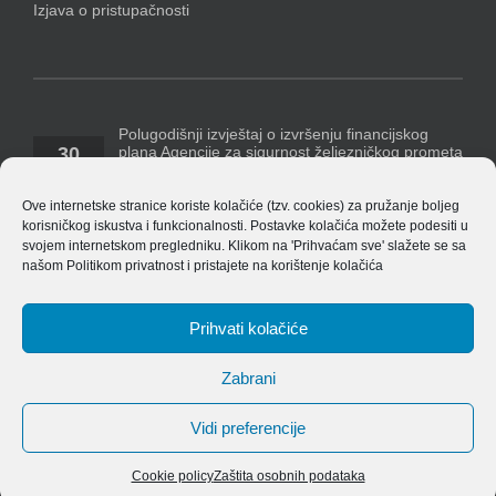
Izjava o pristupačnosti
Polugodišnji izvještaj o izvršenju financijskog
plana Agencije za sigurnost željezničkog prometa
30
za razdoblje 1. siječnja – 30. lipnja 2026. godine
07, 2026
Temeljem Pravilnika o polugodišnjem [...]
Ove internetske stranice koriste kolačiće (tzv. cookies) za pružanje boljeg
korisničkog iskustva i funkcionalnosti. Postavke kolačića možete podesiti u
Polugodišnji financijski izvještaj Agencije za 2026.
svojem internetskom pregledniku. Klikom na 'Prihvaćam sve' slažete se sa
godinu
našom
Politikom privatnost
i pristajete na korištenje kolačića
14
ASŽ_ Obrasci_financijskih_izvjestaja_v_8.4.1
07, 2026
EU_izvjestaj_po_izvorima_financiranja_v_8.4.1 Bilješke
[...]
Prihvati kolačiće
Zabrani
Vidi preferencije
Copyright 2019 Agencija za sigurnost željezničkog prometa
Cookie policy
Zaštita osobnih podataka