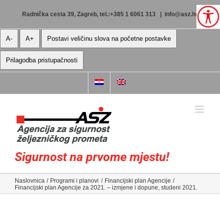
Skip
to
Radnička cesta 39, Zagreb, tel.:+385 1 6061 313
|
info@asz.hr
content
A-
A+
Postavi veličinu slova na početne postavke
Prilagodba pristupačnosti
Sigurnost na prvome mjestu!
Naslovnica
Programi i planovi
Financijski plan Agencije
Financijski plan Agencije za 2021. – izmjene i dopune, studeni 2021.