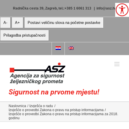
Skip
to
Radnička cesta 39, Zagreb, tel.:+385 1 6061 313
|
info@asz.hr
content
A-
A+
Postavi veličinu slova na početne postavke
Prilagodba pristupačnosti
Sigurnost na prvome mjestu!
Naslovnica
Izvješća o radu
Izvješće o provedbi Zakona o pravu na pristup informacijama
Izvješće o provedbi Zakona o pravu na pristup informacijama za 2018.
godinu