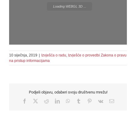
Loading WEBGL 3D ...
10 siječnja, 2019
|
Izvješća o radu
,
Izvješće o provedbi Zakona o pravu
na pristup informacijama
Podjeli objavu, odaberi svoju društvenu mrežu!
Facebook
X
Reddit
LinkedIn
WhatsApp
Tumblr
Pinterest
Vk
Email