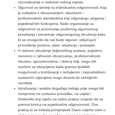
razumijevanje o realnosti radnog mjesta.
Sigurnost se temelji na individualnoj odgovornosti, koja
je sukladna s obrazovanjem, iskustvom i
profesionalnim standardima koji odgovaraju ulogama i
pojedinačnim funkcijama. Naše organizacije su
odgovorne za promicanje pozitivnog sigurnosnog
ponašanja i ostvarenje odgovarajućeg okruženja kako
bi se omogućilo da rad bude siguran, uključujući
provođenje poslova, alate, edukaciju i postupke.
U radnom okruženje željezničkog sustava, pojedinci,
neovisno o njihovom obrazovanju, profesionalnosti,
iskustvu, sposobnostima, i dobroj volji, mogu biti
suočeni sa situacijama kada granice ljudskih
mogućnosti u kombinaciji s neželjenim i nepredvidivim
sustavnim utjecajima mogu dovesti do neželjenih
rezultata.
Istraživanja i analize događaja trebaju prije svega biti
usmjerene na sustavnu provedbu, na uvjete i
čimbenike koji utječu na radnu praksu umjesto da se
prenosi krivica na pojedinačne odgovornosti. Ova
praksa bi se trebala primjenjivati čitavo vrijeme osim u