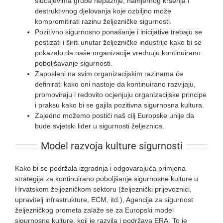
slučajevima grube nepažnje, namjernog kršenja i
destruktivnog djelovanja koje ozbiljno može
kompromitirati razinu željezničke sigurnosti.
Pozitivno sigurnosno ponašanje i inicijative trebaju se
postizati i širiti unutar željezničke industrije kako bi se
pokazalo da naše organizacije vrednuju kontinuirano
poboljšavanje sigurnosti.
Zaposleni na svim organizacijskim razinama će
definirati kako oni nastoje da kontinuirano razvijaju,
promoviraju i redovito ocjenjuju organizacijske principe
i praksu kako bi se gajila pozitivna sigurnosna kultura.
Zajedno možemo postići naš cilj Europske unije da
bude svjetski lider u sigurnosti željeznica.
Model razvoja kulture sigurnosti
Kako bi se podržala izgradnja i odgovarajuća primjena
strategija za kontinuirano poboljšanje sigurnosne kulture u
Hrvatskom željezničkom sektoru (željeznički prijevoznici,
upravitelj infrastrukture, ECM, itd.), Agencija za sigurnost
željezničkog prometa zalaže se za Europski model
sigurnosne kulture, koji je razvila i podržava ERA. To je