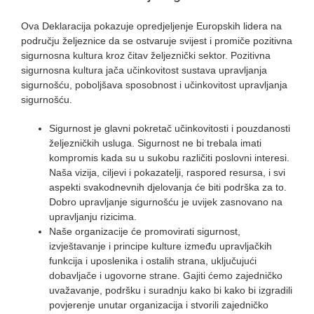
Ova Deklaracija pokazuje opredjeljenje Europskih lidera na
području željeznice da se ostvaruje svijest i promiče pozitivna
sigurnosna kultura kroz čitav željeznički sektor. Pozitivna
sigurnosna kultura jača učinkovitost sustava upravljanja
sigurnošću, poboljšava sposobnost i učinkovitost upravljanja
sigurnošću.
Sigurnost je glavni pokretač učinkovitosti i pouzdanosti
željezničkih usluga. Sigurnost ne bi trebala imati
kompromis kada su u sukobu različiti poslovni interesi.
Naša vizija, ciljevi i pokazatelji, raspored resursa, i svi
aspekti svakodnevnih djelovanja će biti podrška za to.
Dobro upravljanje sigurnošću je uvijek zasnovano na
upravljanju rizicima.
Naše organizacije će promovirati sigurnost,
izvještavanje i principe kulture između upravljačkih
funkcija i uposlenika i ostalih strana, uključujući
dobavljače i ugovorne strane. Gajiti ćemo zajedničko
uvažavanje, podršku i suradnju kako bi kako bi izgradili
povjerenje unutar organizacija i stvorili zajedničko