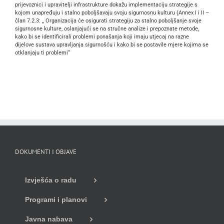
prijevoznici i upravitelji infrastrukture dokažu implementaciju strategije s
kojom unapređuju i stalno poboljšavaju svoju sigurnosnu kulturu (Annex I i II –
član 7.2.3: „ Organizacija će osigurati strategiju za stalno poboljšanje svoje
sigurnosne kulture, oslanjajući se na stručne analize i prepoznate metode,
kako bi se identificirali problemi ponašanja koji imaju utjecaj na razne
dijelove sustava upravljanja sigurnošću i kako bi se postavile mjere kojima se
otklanjaju ti problemi“
DOKUMENTI I OBJAVE
Izvješća o radu
Programi i planovi
Javna nabava