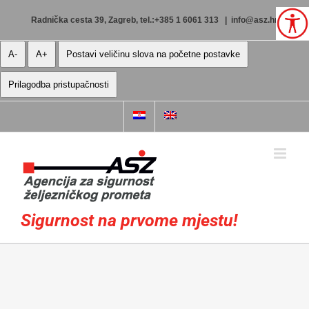
Skip
to
Radnička cesta 39, Zagreb, tel.:+385 1 6061 313
|
info@asz.hr
content
A-
A+
Postavi veličinu slova na početne postavke
Prilagodba pristupačnosti
Sigurnost na prvome mjestu!