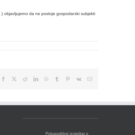
 objavljujemo da ne postoje gospodarski subjekti
Facebook
X
Reddit
LinkedIn
WhatsApp
Tumblr
Pinterest
Vk
Email
Polugodišnji izvještaj o