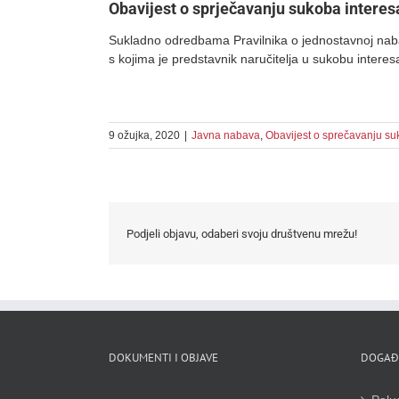
Obavijest o sprječavanju sukoba interes
Sukladno odredbama Pravilnika o jednostavnoj naba
s kojima je predstavnik naručitelja u sukobu interes
9 ožujka, 2020
|
Javna nabava
,
Obavijest o sprečavanju su
Podjeli objavu, odaberi svoju društvenu mrežu!
DOKUMENTI I OBJAVE
DOGAĐ