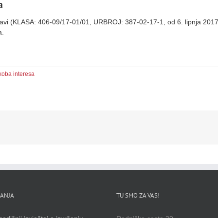
a
vi (KLASA: 406-09/17-01/01, URBROJ: 387-02-17-1, od 6. lipnja 2017.)
a.
koba interesa
ANJA
TU SMO ZA VAS!