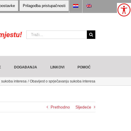
 postavke
Prilagodba pristupačnosti
mjestu!
Traži:
E
DOGAĐANJA
LINKOVI
POMOĆ
 sukoba interesa
Obavijest o sprječavanju sukoba interesa
Prethodno
Sljedeće