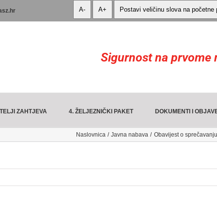
A-
A+
Postavi veličinu slova na početne
asz.hr
Sigurnost na prvome 
TELJI ZAHTJEVA
4. ŽELJEZNIČKI PAKET
DOKUMENTI I OBJAV
Naslovnica
Javna nabava
Obavijest o sprečavanju