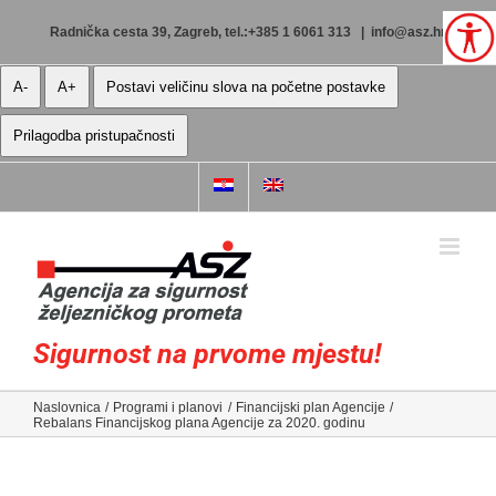
Skip
to
Radnička cesta 39, Zagreb, tel.:+385 1 6061 313
|
info@asz.hr
content
A-
A+
Postavi veličinu slova na početne postavke
Prilagodba pristupačnosti
Sigurnost na prvome mjestu!
Naslovnica
Programi i planovi
Financijski plan Agencije
Rebalans Financijskog plana Agencije za 2020. godinu