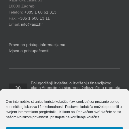
10000 Zagreb
Telefon:
+385 1 60 61 313
Fax:
+385 1 606 13 11
Email:
info@asz.hr
Pravo na pristup informacijama
Izjava o pristupačnosti
Polugodišnji izvještaj o izvršenju financijskog
plana Agencije za sigurnost željezničkog prometa
30
za razdoblje 1. siječnja – 30. lipnja 2026. godine
07, 2026
Temeljem Pravilnika o polugodišnjem [...]
Ove internetske stranice koriste kolačiće (tzv. cookies) za pružanje boljeg
korisničkog iskustva i funkcionalnosti. Postavke kolačića možete podesiti u
Polugodišnji financijski izvještaj Agencije za 2026.
svojem internetskom pregledniku. Klikom na 'Prihvaćam sve' slažete se sa
godinu
našom
Politikom privatnost
i pristajete na korištenje kolačića
14
ASŽ_ Obrasci_financijskih_izvjestaja_v_8.4.1
07, 2026
EU_izvjestaj_po_izvorima_financiranja_v_8.4.1 Bilješke