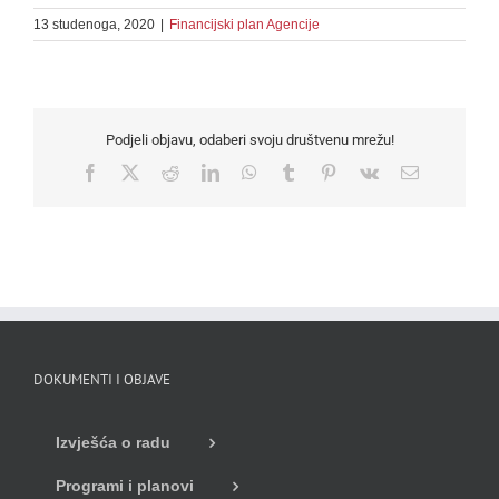
13 studenoga, 2020
|
Financijski plan Agencije
Podjeli objavu, odaberi svoju društvenu mrežu!
Facebook
X
Reddit
LinkedIn
WhatsApp
Tumblr
Pinterest
Vk
Email
DOKUMENTI I OBJAVE
Izvješća o radu
Programi i planovi