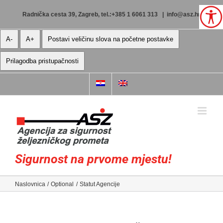
Skip
to
Radnička cesta 39, Zagreb, tel.:+385 1 6061 313
|
info@asz.hr
content
A-
A+
Postavi veličinu slova na početne postavke
Prilagodba pristupačnosti
Sigurnost na prvome mjestu!
Naslovnica
Optional
Statut Agencije