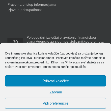
Pravo na pristup informacijama
Izjava o pristupačnosti
Polugodišnji izvještaj o izvršenju financijskog
plana Agencije za sigurnost željezničkog prometa
30
za razdoblje 1. siječnja – 30. lipnja 2026. godine
07, 2026
Temeljem Pravilnika o polugodišnjem [...]
Ove internetske stranice koriste kolačiće (tzv. cookies) za pružanje boljeg
korisničkog iskustva i funkcionalnosti. Postavke kolačića možete podesiti u
Polugodišnji financijski izvještaj Agencije za 2026.
svojem internetskom pregledniku. Klikom na 'Prihvaćam sve' slažete se sa
godinu
našom
Politikom privatnost
i pristajete na korištenje kolačića
14
ASŽ_ Obrasci_financijskih_izvjestaja_v_8.4.1
07, 2026
EU_izvjestaj_po_izvorima_financiranja_v_8.4.1 Bilješke
[...]
Prihvati kolačiće
Zabrani
Vidi preferencije