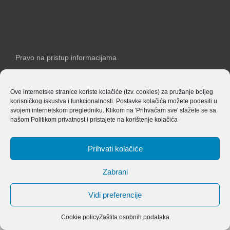
Pravo na pristup informacijama
Izjava o pristupačnosti
Ove internetske stranice koriste kolačiće (tzv. cookies) za pružanje boljeg
korisničkog iskustva i funkcionalnosti. Postavke kolačića možete podesiti u
svojem internetskom pregledniku. Klikom na 'Prihvaćam sve' slažete se sa
našom
Politikom privatnost
i pristajete na korištenje kolačića
Prihvati kolačiće
Copyright 2019 Agencija za sigurnost željezničkog prometa
Zabrani
Vidi preferencije
Cookie policy
Zaštita osobnih podataka