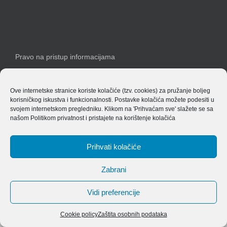
Pravo na pristup informacijama
Izjava o pristupačnosti
Ove internetske stranice koriste kolačiće (tzv. cookies) za pružanje boljeg
korisničkog iskustva i funkcionalnosti. Postavke kolačića možete podesiti u
svojem internetskom pregledniku. Klikom na 'Prihvaćam sve' slažete se sa
našom
Politikom privatnost
i pristajete na korištenje kolačića
Prihvati kolačiće
Copyright 2019 Agencija za sigurnost željezničkog prometa
Zabrani
Vidi preferencije
Cookie policy
Zaštita osobnih podataka