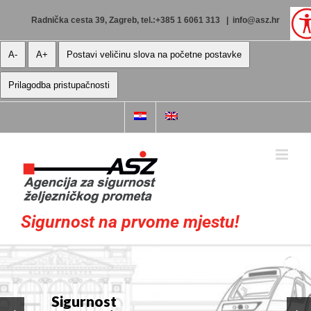
Skip
to
Radnička cesta 39, Zagreb, tel.:+385 1 6061 313
|
info@asz.hr
content
A-
A+
Postavi veličinu slova na početne postavke
Prilagodba pristupačnosti
Sigurnost na prvome mjestu!
Sigurnost