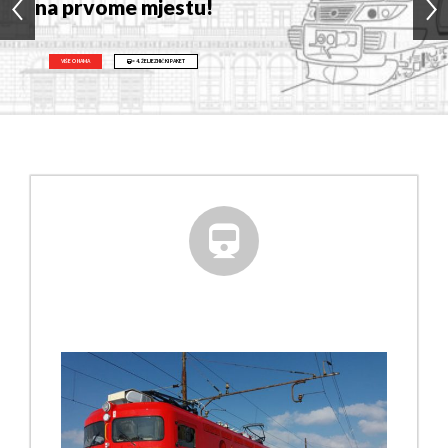
na prvome mjestu!
= 4. ŽELJEZNIČKI PAKET
VIŠE O NAMA