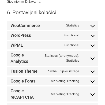
Sjedinjenim Državama.
6. Postavljeni kolačići
WooCommerce
Statistics
Consent
to
WordPress
Functional
service
Consent
woocommerce
to
WPML
Functional
service
Consent
wordpress
to
Google
Statistics (anonymous),
service
Consent
Statistics
Analytics
wpml
to
service
Fusion Theme
Svrha u tijeku istrage
Consent
google-
to
analytics
Google Fonts
Marketing/Tracking
service
Consent
fusion-
to
Google
theme
service
Marketing/Tracking
Consent
reCAPTCHA
google-
to
fonts