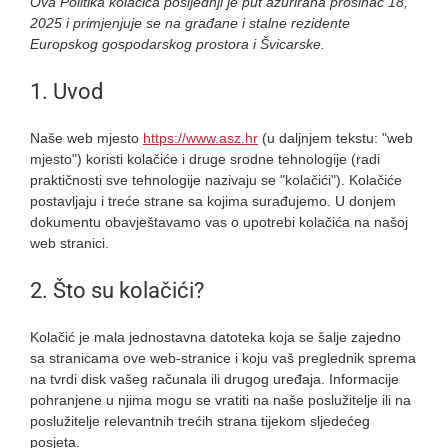
Ova Politika kolačića posljednji je put ažurirana prosinac 18,
2025 i primjenjuje se na građane i stalne rezidente
Europskog gospodarskog prostora i Švicarske.
1. Uvod
Naše web mjesto
https://www.asz.hr
(u daljnjem tekstu: "web
mjesto") koristi kolačiće i druge srodne tehnologije (radi
praktičnosti sve tehnologije nazivaju se "kolačići"). Kolačiće
postavljaju i treće strane sa kojima surađujemo. U donjem
dokumentu obavještavamo vas o upotrebi kolačića na našoj
web stranici.
2. Što su kolačići?
Kolačić je mala jednostavna datoteka koja se šalje zajedno
sa stranicama ove web-stranice i koju vaš preglednik sprema
na tvrdi disk vašeg računala ili drugog uređaja. Informacije
pohranjene u njima mogu se vratiti na naše poslužitelje ili na
poslužitelje relevantnih trećih strana tijekom sljedećeg
posjeta.