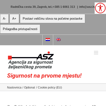
Skip
to
Radnička cesta 39, Zagreb, tel.:+385 1 6061 313
|
info@asz.hr
content
A-
A+
Postavi veličinu slova na početne postavke
Prilagodba pristupačnosti
Sigurnost na prvome mjestu!
Naslovnica
Optional
Cookie policy (EU)