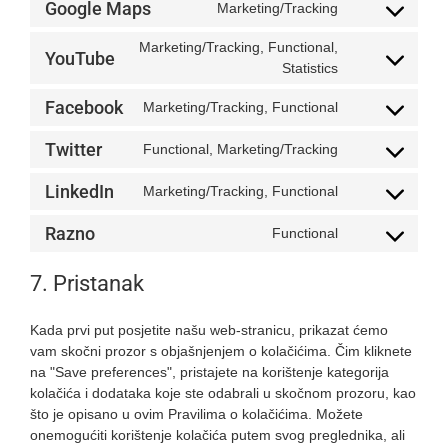
service
Google Maps
Marketing/Tracking
Consent
google-
to
recaptcha
Marketing/Tracking, Functional,
YouTube
service
Consent
Statistics
google-
to
maps
Facebook
Marketing/Tracking, Functional
service
Consent
youtube
to
Twitter
Functional, Marketing/Tracking
service
Consent
facebook
to
LinkedIn
Marketing/Tracking, Functional
service
Consent
twitter
to
Razno
Functional
service
Consent
linkedin
to
7. Pristanak
service
razno
Kada prvi put posjetite našu web-stranicu, prikazat ćemo
vam skočni prozor s objašnjenjem o kolačićima. Čim kliknete
na "Save preferences", pristajete na korištenje kategorija
kolačića i dodataka koje ste odabrali u skočnom prozoru, kao
što je opisano u ovim Pravilima o kolačićima. Možete
onemogućiti korištenje kolačića putem svog preglednika, ali