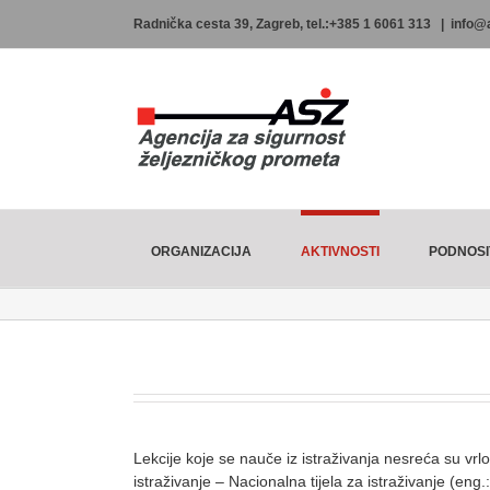
Skip
Radnička cesta 39, Zagreb, tel.:+385 1 6061 313
|
info@
to
content
ORGANIZACIJA
AKTIVNOSTI
PODNOSI
Lekcije koje se nauče iz istraživanja nesreća su vrl
istraživanje – Nacionalna tijela za istraživanje (eng.