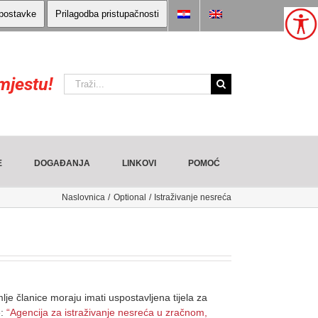
 postavke
Prilagodba pristupačnosti
mjestu!
Traži:
E
DOGAĐANJA
LINKOVI
POMOĆ
Naslovnica
Optional
Istraživanje nesreća
lje članice moraju imati uspostavljena tijela za
e:
“Agencija za istraživanje nesreća u zračnom,