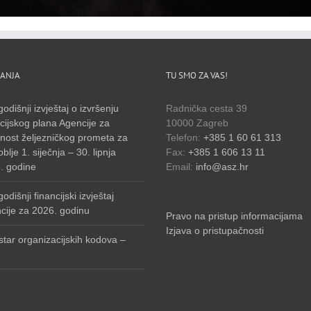
ANJA
TU SMO ZA VAS!
odišnji izvještaj o izvršenju
Radnička cesta 39
cijskog plana Agencije za
10000 Zagreb
rnost željezničkog prometa za
Telefon:
+385 1 60 61 313
blje 1. siječnja – 30. lipnja
Fax:
+385 1 606 13 11
. godine
Email:
info@asz.hr
odišnji financijski izvještaj
cije za 2026. godinu
Pravo na pristup informacijama
Izjava o pristupačnosti
star organizacijskih kodova –