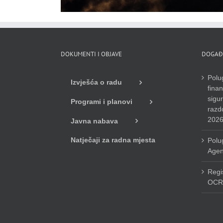
DOKUMENTI I OBJAVE
DOGAĐ
Polug
Izvješća o radu
finan
sigu
Programi i planovi
razdo
2026
Javna nabava
Natječaji za radna mjesta
Polug
Agen
Regi
OCR