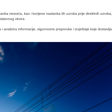
astanka nesreća, kao i korijene nastanka tih uzroka prije direktnih uzrok
ulatornog okvira.
a i analizira informacije, sigurnosne preporuke i izvještaje koje dostav