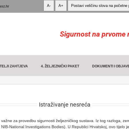
A-
A+
Postavi veličinu slova na početne
asz.hr
Sigurnost na prvome 
TELJI ZAHTJEVA
4. ŽELJEZNIČKI PAKET
DOKUMENTI I OBJAV
Istraživanje nesreća
o važne za provedbu sigurnosti željezničkog sustava. Iz tog razloga, zem
: NIB-National Investigations Bodies). U Republici Hrvatskoj, ovo tijelo j