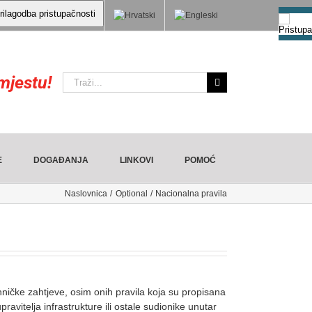
rilagodba pristupačnosti
mjestu!
Traži:
E
DOGAĐANJA
LINKOVI
POMOĆ
Naslovnica
Optional
Nacionalna pravila
ehničke zahtjeve, osim onih pravila koja su propisana
avitelja infrastrukture ili ostale sudionike unutar