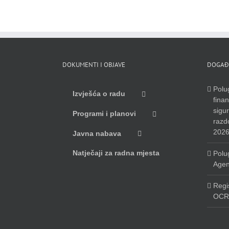
DOKUMENTI I OBJAVE
DOGAĐ
Polug
Izvješća o radu
finan
sigu
Programi i planovi
razdo
2026
Javna nabava
Natječaji za radna mjesta
Polug
Agen
Regi
OCR