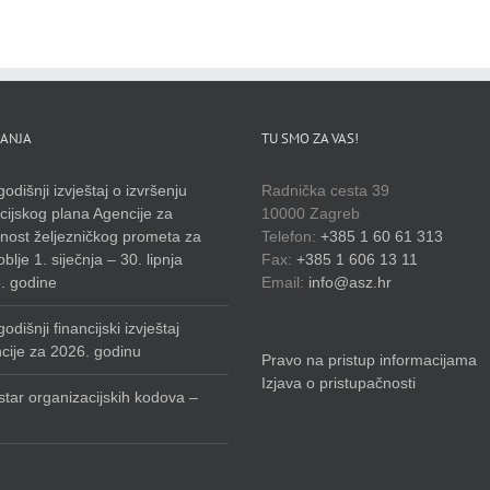
ANJA
TU SMO ZA VAS!
odišnji izvještaj o izvršenju
Radnička cesta 39
cijskog plana Agencije za
10000 Zagreb
rnost željezničkog prometa za
Telefon:
+385 1 60 61 313
blje 1. siječnja – 30. lipnja
Fax:
+385 1 606 13 11
. godine
Email:
info@asz.hr
odišnji financijski izvještaj
cije za 2026. godinu
Pravo na pristup informacijama
Izjava o pristupačnosti
star organizacijskih kodova –