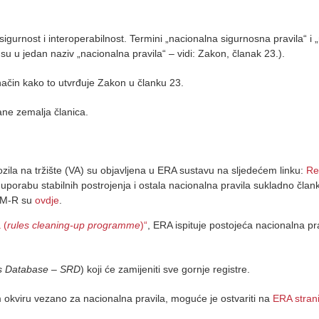
igurnost i interoperabilnost. Termini „nacionalna sigurnosna pravila“ i „
 u jedan naziv „nacionalna pravila“ – vidi: Zakon, članak 23.).
ačin kako to utvrđuje Zakon u članku 23.
rane zemalja članica.
zila na tržište (VA) su objavljena u ERA sustavu na sljedećem linku:
Re
uporabu stabilnih postrojenja i ostala nacionalna pravila sukladno čl
GSM-R su
ovdje
.
 (
rules cleaning-up programme
)“
, ERA ispituje postojeća nacionalna p
es Database – SRD
) koji će zamijeniti sve gornje registre.
 okviru vezano za nacionalna pravila, moguće je ostvariti na
ERA stran