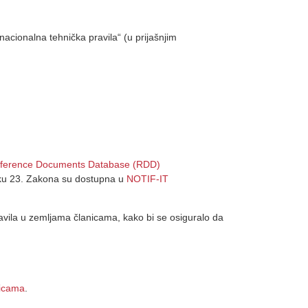
nacionalna tehnička pravila“ (u prijašnjim
ference Documents Database (RDD)
anku 23. Zakona su dostupna u
NOTIF-IT
ravila u zemljama članicama, kako bi se osiguralo da
icama
.