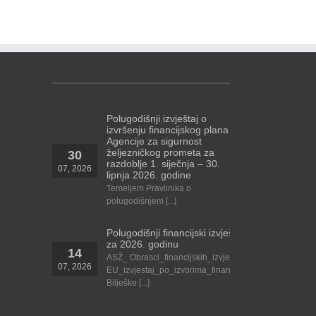
Polugodišnji izvještaj o
izvršenju financijskog plana
Agencije za sigurnost
željezničkog prometa za
30
razdoblje 1. siječnja – 30.
07, 2026
lipnja 2026. godine
Temeljem Pravilnika o
polugodišnjem [...]
Polugodišnji financijski izvještaj Agencije
za 2026. godinu
14
ASŽ_ Obrasci_financijskih_izvjestaja_v_8.4.1
07, 2026
EU_izvjestaj_po_izvorima_financiranja_v_8.4.1
Bilješke [...]