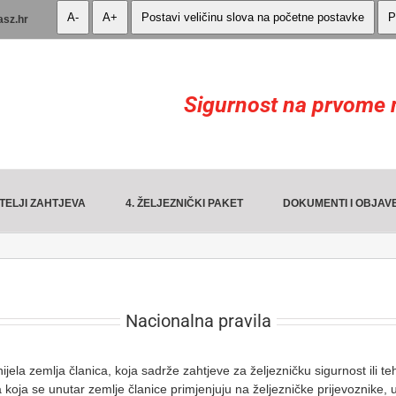
A-
A+
Postavi veličinu slova na početne postavke
P
asz.hr
Sigurnost na prvome 
TELJI ZAHTJEVA
4. ŽELJEZNIČKI PAKET
DOKUMENTI I OBJAV
Nacionalna pravila
ijela zemlja članica, koja sadrže zahtjeve za željezničku sigurnost ili t
oja se unutar zemlje članice primjenjuju na željezničke prijevoznike, upr