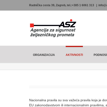
Skip
Radnička cesta 39, Zagreb, tel.:+385 1 6061 313
|
info@
to
content
ORGANIZACIJA
AKTIVNOSTI
PODNOSI
Nacionalna pravila su sva važeća pravila koja je don
EU zakonodavstvom ili internacionalnim pravilima, a k