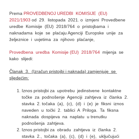
Prema
PROVEDBENOJ UREDBI KOMISIJE (EU)
2021/1903
оd 29. listopada 2021. o izmjeni Provedbene
uredbe Komisije (EU) 2018/764 o pristojbama i
naknadama koje se plaćaju Agenciji Europske unije za
željeznice i uvjetima za njihovo plaćanje,
Provedbena uredba Komisije (EU) 2018/764
mijenja se
kako slijedi:
Članak 3. (Izračun pristojbi i naknada) zamjenjuje se
sljedećim:
Iznos pristojbi za upotrebu jedinstvene kontaktne
točke za podnošenje Agenciji zahtjeva iz članka 2.
stavka 2. točaka (a), (c), (d) i (e) je fiksni iznos
naveden u točki 2. tablici A Priloga. Ta fiksna
naknada dospijeva na naplatu u trenutku
podnošenja zahtjeva.
Iznos pristojbi za obradu zahtjeva iz članka 2.
stavka 2., točaka (a), (c), (d) i (e), uključujući