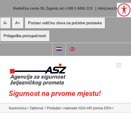
Skip
to
Radnička cesta 39, Zagreb, tel.:+385 1 6061 313
|
info@asz.hr
content
A-
A+
Postavi veličinu slova na početne postavke
Prilagodba pristupačnosti
Sigurnost na prvome mjestu!
Naslovnica
Optional
Pristojbe i naknade NSA-HR prema ERA-i