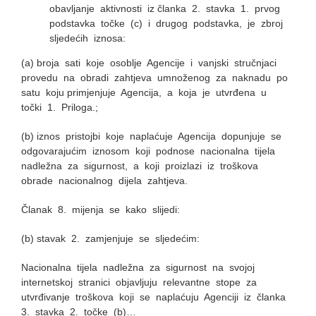
obavljanje aktivnosti iz članka 2. stavka 1. prvog
podstavka točke (c) i drugog podstavka, je zbroj
sljedećih iznosa:
(a) broja sati koje osoblje Agencije i vanjski stručnjaci
provedu na obradi zahtjeva umnoženog za naknadu po
satu koju primjenjuje Agencija, a koja je utvrđena u
točki 1. Priloga.;
(b) iznos pristojbi koje naplaćuje Agencija dopunjuje se
odgovarajućim iznosom koji podnose nacionalna tijela
nadležna za sigurnost, a koji proizlazi iz troškova
obrade nacionalnog dijela zahtjeva.
Članak 8. mijenja se kako slijedi:
(b) stavak 2. zamjenjuje se sljedećim:
Nacionalna tijela nadležna za sigurnost na svojoj
internetskoj stranici objavljuju relevantne stope za
utvrđivanje troškova koji se naplaćuju Agenciji iz članka
3. stavka 2. točke (b)…