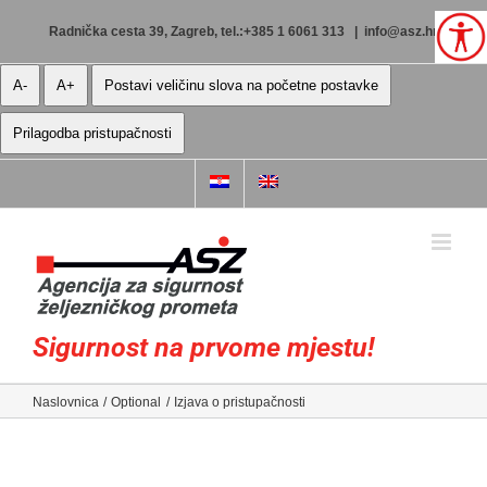
Skip
to
Radnička cesta 39, Zagreb, tel.:+385 1 6061 313
|
info@asz.hr
content
A-
A+
Postavi veličinu slova na početne postavke
Prilagodba pristupačnosti
Sigurnost na prvome mjestu!
Naslovnica
Optional
Izjava o pristupačnosti