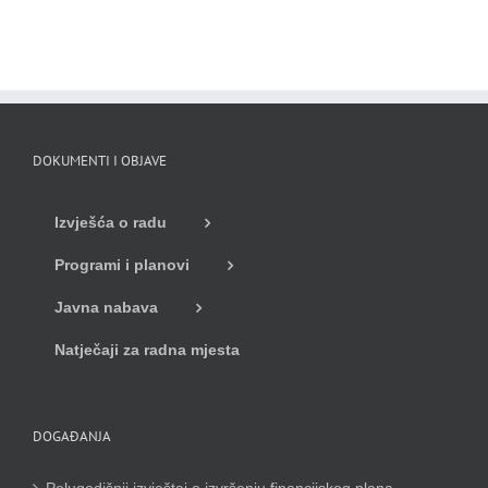
DOKUMENTI I OBJAVE
Izvješća o radu
Programi i planovi
Javna nabava
Natječaji za radna mjesta
DOGAĐANJA
Polugodišnji izvještaj o izvršenju financijskog plana