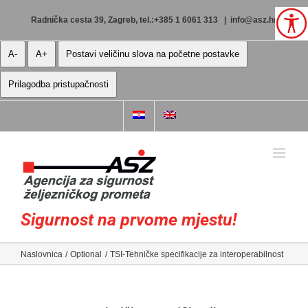
Skip
to
Radnička cesta 39, Zagreb, tel.:+385 1 6061 313
|
info@asz.hr
content
A-
A+
Postavi veličinu slova na početne postavke
Prilagodba pristupačnosti
Sigurnost na prvome mjestu!
Naslovnica
Optional
TSI-Tehničke specifikacije za interoperabilnost