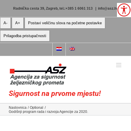
Skip
to
Radnička cesta 39, Zagreb, tel.:+385 1 6061 313
|
info@asz.hr
content
A-
A+
Postavi veličinu slova na početne postavke
Prilagodba pristupačnosti
Sigurnost na prvome mjestu!
Naslovnica
Optional
Godišnji program rada i razvoja Agencije za 2020.