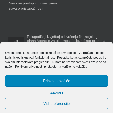
Pravo na pristup informacijama
Izjava o pristupačnosti
Polugodišnji izvještaj o izvršenju financijskog
plana Agencije za sigurnost željezničkog prometa
30
za razdoblje 1. siječnja – 30. lipnja 2026. godine
07, 2026
Temeljem Pravilnika o polugodišnjem [...]
Ove internetske stranice koriste kolačiće (tzv. cookies) za pružanje boljeg
korisničkog iskustva i funkcionalnosti. Postavke kolačića možete podesiti u
Polugodišnji financijski izvještaj Agencije za 2026.
svojem internetskom pregledniku. Klikom na 'Prihvaćam sve' slažete se sa
godinu
našom
Politikom privatnost
i pristajete na korištenje kolačića
14
ASŽ_ Obrasci_financijskih_izvjestaja_v_8.4.1
07, 2026
EU_izvjestaj_po_izvorima_financiranja_v_8.4.1 Bilješke
[...]
Prihvati kolačiće
Zabrani
Vidi preferencije