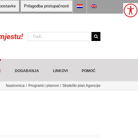
 postavke
Prilagodba pristupačnosti
mjestu!
Traži:
E
DOGAĐANJA
LINKOVI
POMOĆ
Naslovnica
Programi i planovi
Strateški plan Agencije