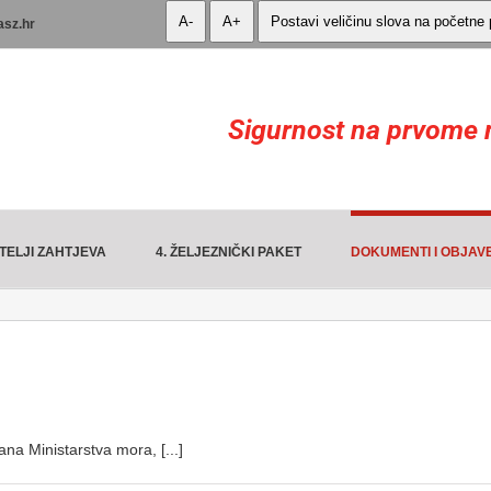
A-
A+
Postavi veličinu slova na početne
asz.hr
Sigurnost na prvome 
TELJI ZAHTJEVA
4. ŽELJEZNIČKI PAKET
DOKUMENTI I OBJAV
ana Ministarstva mora, [...]