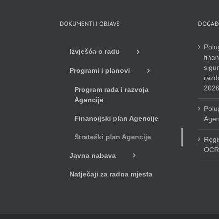
DOKUMENTI I OBJAVE
DOGAĐ
Polug
Izvješća o radu
finan
sigu
Programi i planovi
razdo
2026
Program rada i razvoja
Agencije
Polug
Financijski plan Agencije
Agen
Strateški plan Agencije
Regi
OCR
Javna nabava
Natječaji za radna mjesta