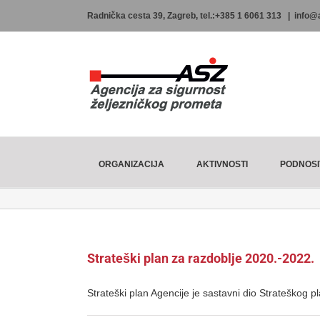
Skip
Radnička cesta 39, Zagreb, tel.:+385 1 6061 313
|
info@
to
content
ORGANIZACIJA
AKTIVNOSTI
PODNOSI
Strateški plan za razdoblje 2020.-2022.
Strateški plan Agencije je sastavni dio Strateškog pl