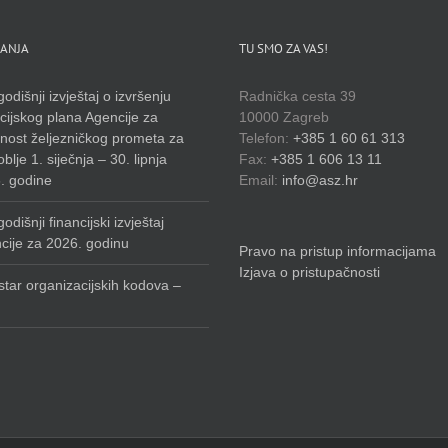
ANJA
TU SMO ZA VAS!
odišnji izvještaj o izvršenju
Radnička cesta 39
cijskog plana Agencije za
10000 Zagreb
rnost željezničkog prometa za
Telefon:
+385 1 60 61 313
blje 1. siječnja – 30. lipnja
Fax:
+385 1 606 13 11
. godine
Email:
info@asz.hr
odišnji financijski izvještaj
cije za 2026. godinu
Pravo na pristup informacijama
Izjava o pristupačnosti
star organizacijskih kodova –