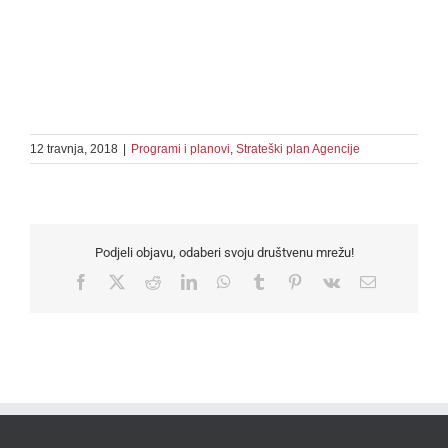
WEBGL
3D ...
12 travnja, 2018
|
Programi i planovi
,
Strateški plan Agencije
Podjeli objavu, odaberi svoju društvenu mrežu!
Facebook
X
Reddit
LinkedIn
WhatsApp
Tumblr
Pinterest
Vk
Email