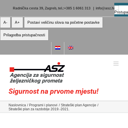
Skip
to
Radnička cesta 39, Zagreb, tel.:+385 1 6061 313
|
info@asz.hr
content
A-
A+
Postavi veličinu slova na početne postavke
Prilagodba pristupačnosti
Sigurnost na prvome mjestu!
Naslovnica
Programi i planovi
Strateški plan Agencije
Strateški plan za razdoblje 2019.-2021.