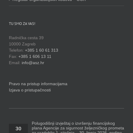
TU SMO ZA VAS!
Radnička cesta 39
10000 Zagreb
Telefon:
+385 1 60 61 313
Fax:
+385 1 606 13 11
Email:
info@asz.hr
Pravo na pristup informacijama
Izjava o pristupačnosti
Polugodišnji izvještaj o izvršenju financijskog
plana Agencije za sigurnost željezničkog prometa
30
za razdoblje 1. siječnja – 30. lipnja 2026. godine