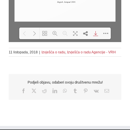
11 listopada, 2018
|
Izvješća o radu
Loading PDF 102% ...
,
Izvješća o radu Agencije - VRH
Podjeli objavu, odaberi svoju društvenu mrežu!
Facebook
X
Reddit
LinkedIn
WhatsApp
Tumblr
Pinterest
Vk
Email