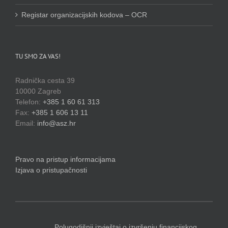
Registar organizacijskih kodova – OCR
TU SMO ZA VAS!
Radnička cesta 39
10000 Zagreb
Telefon:
+385 1 60 61 313
Fax:
+385 1 606 13 11
Email:
info@asz.hr
Pravo na pristup informacijama
Izjava o pristupačnosti
Polugodišnji izvještaj o izvršenju financijskog