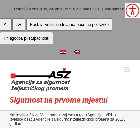
Skip
to
Radnička cesta 39, Zagreb, tel.:+385 1 6061 313
|
info@asz.hr
content
A-
A+
Postavi veličinu slova na početne postavke
Prilagodba pristupačnosti
Sigurnost na prvome mjestu!
Naslovnica
Izvješća o radu
Izvješća o radu Agencije - VRH
Izvješće o radu Agencije za sigurnost željezničkog prometa za 2017.
godinu