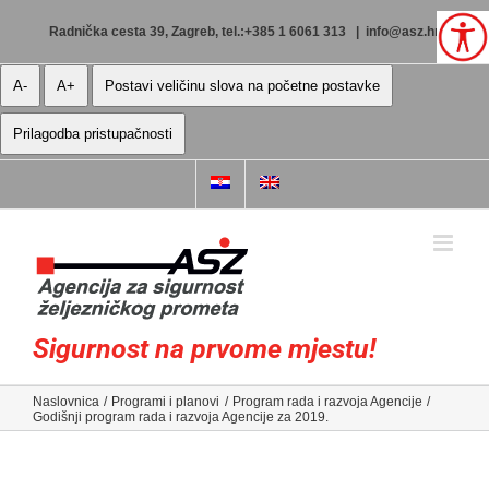
Skip
to
Radnička cesta 39, Zagreb, tel.:+385 1 6061 313
|
info@asz.hr
content
A-
A+
Postavi veličinu slova na početne postavke
Prilagodba pristupačnosti
Sigurnost na prvome mjestu!
Naslovnica
Programi i planovi
Program rada i razvoja Agencije
Godišnji program rada i razvoja Agencije za 2019.