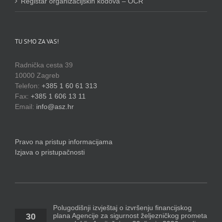
Registar organizacijskih kodova – OCR
TU SMO ZA VAS!
Radnička cesta 39
10000 Zagreb
Telefon:
+385 1 60 61 313
Fax:
+385 1 606 13 11
Email:
info@asz.hr
Pravo na pristup informacijama
Izjava o pristupačnosti
Polugodišnji izvještaj o izvršenju financijskog
plana Agencije za sigurnost željezničkog prometa
30