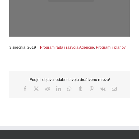
3 siječnja, 2019
|
Program rada i razvoja Agencije
,
Programi i planovi
Podjeli objavu, odaberi svoju društvenu mrežu!
Facebook
X
Reddit
LinkedIn
WhatsApp
Tumblr
Pinterest
Vk
Email