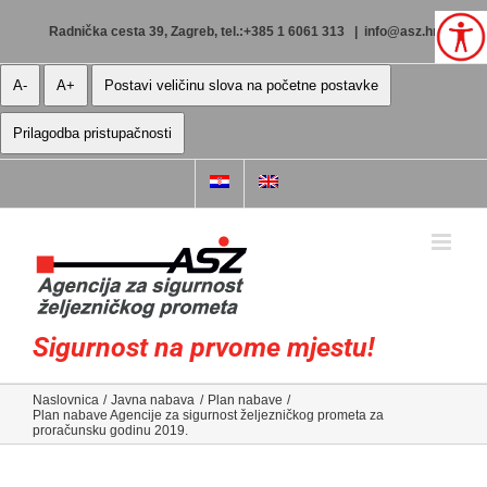
Skip
to
Radnička cesta 39, Zagreb, tel.:+385 1 6061 313
|
info@asz.hr
content
A-
A+
Postavi veličinu slova na početne postavke
Prilagodba pristupačnosti
Sigurnost na prvome mjestu!
Naslovnica
Javna nabava
Plan nabave
Plan nabave Agencije za sigurnost željezničkog prometa za
proračunsku godinu 2019.