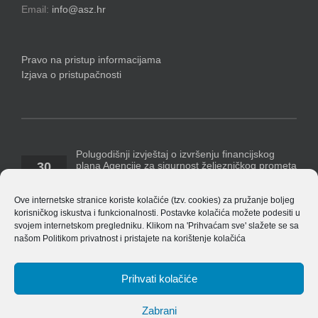
Email:
info@asz.hr
Pravo na pristup informacijama
Izjava o pristupačnosti
Polugodišnji izvještaj o izvršenju financijskog
plana Agencije za sigurnost željezničkog prometa
30
za razdoblje 1. siječnja – 30. lipnja 2026. godine
07, 2026
Temeljem Pravilnika o polugodišnjem [...]
Ove internetske stranice koriste kolačiće (tzv. cookies) za pružanje boljeg
korisničkog iskustva i funkcionalnosti. Postavke kolačića možete podesiti u
Polugodišnji financijski izvještaj Agencije za 2026.
svojem internetskom pregledniku. Klikom na 'Prihvaćam sve' slažete se sa
godinu
našom
Politikom privatnost
i pristajete na korištenje kolačića
14
ASŽ_ Obrasci_financijskih_izvjestaja_v_8.4.1
07, 2026
EU_izvjestaj_po_izvorima_financiranja_v_8.4.1 Bilješke
[...]
Prihvati kolačiće
Zabrani