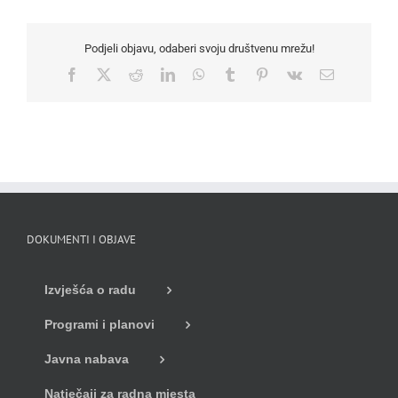
Podjeli objavu, odaberi svoju društvenu mrežu!
Facebook
X
Reddit
LinkedIn
WhatsApp
Tumblr
Pinterest
Vk
Email
DOKUMENTI I OBJAVE
Izvješća o radu
Programi i planovi
Javna nabava
Natječaji za radna mjesta