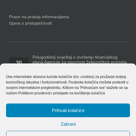
Pravo na pristup informacijama
Izjava o pristupačnosti
Polugodišnji izvještaj o izvršenju financijskog
plana Agencije za sigurnost željezničkog prometa
30
za razdoblje 1. siječnja – 30. lipnja 2026. godine
07, 2026
Temeljem Pravilnika o polugodišnjem [...]
Ove internetske stranice koriste kolačiće (tzv. cookies) za pružanje boljeg
korisničkog iskustva i funkcionalnosti. Postavke kolačića možete podesiti u
Polugodišnji financijski izvještaj Agencije za 2026.
svojem internetskom pregledniku. Klikom na 'Prihvaćam sve' slažete se sa
godinu
našom
Politikom privatnost
i pristajete na korištenje kolačića
14
ASŽ_ Obrasci_financijskih_izvjestaja_v_8.4.1
07, 2026
EU_izvjestaj_po_izvorima_financiranja_v_8.4.1 Bilješke
[...]
Prihvati kolačiće
Zabrani