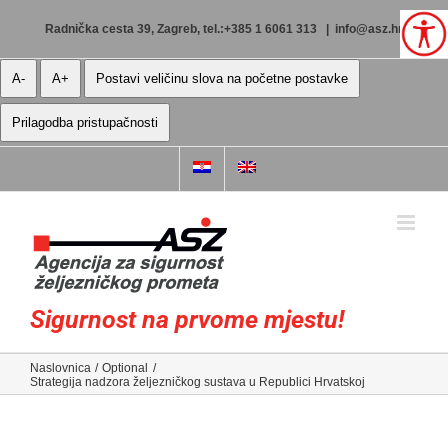
Skip
to
Radnička cesta 39, Zagreb, tel.:+385 1 6061 313
|
info@asz.hr
content
A-
A+
Postavi veličinu slova na početne postavke
Prilagodba pristupačnosti
Sigurnost na prvome mjestu!
Naslovnica
Optional
Strategija nadzora željezničkog sustava u Republici Hrvatskoj