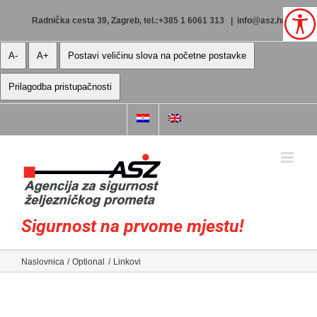
Skip
to
Radnička cesta 39, Zagreb, tel.:+385 1 6061 313
|
info@asz.hr
content
A-
A+
Postavi veličinu slova na početne postavke
Prilagodba pristupačnosti
Sigurnost na prvome mjestu!
Naslovnica
Optional
Linkovi