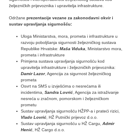
željezničkih prijevoznika i upravitelja infrastrukture.
Održane
prezentacije vezane za zakonodavni okvir i
sustav upravljanja sigurnošću:
Uloga Ministarstva, mora, prometa i infrastrukture u
razvoju poboljšanja sigurnosti željezničkog sustava
Republike Hrvatske:
Maša Viduka
, Ministarstvo mora,
prometa i infrastrukture
Primjena sustava upravljanja sigurnošću kod
upravitelja infrastrukture i željezničkih prijevoznika:
Damir Lazor
, Agencija za sigurnost željezničkog
prometa
Osvrt na SMS u izvješćima o nesrećama ili
incidentima,
Sandra Lovrić
, Agencija za istraživanje
nesreća u zračnom, pomorskom i željezničkom
prometu
Sustav upravljanja sigurnošću HŽPP-a i prateći rizici,
Vlado Lovrić
, HŽ Putnički prijevoz d.o.o.
Sustav upravljanja sigurnošću u HŽ Cargu,
Admir
Henić
, HŽ Cargo d.o.o.