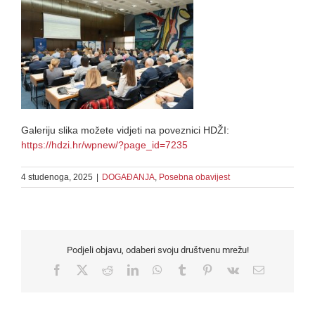
Galeriju slika možete vidjeti na poveznici HDŽI:
https://hdzi.hr/wpnew/?page_id=7235
4 studenoga, 2025
|
DOGAĐANJA
,
Posebna obavijest
Podjeli objavu, odaberi svoju društvenu mrežu!
Facebook
X
Reddit
LinkedIn
WhatsApp
Tumblr
Pinterest
Vk
Email