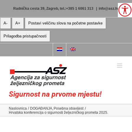
Skip
to
Radnička cesta 39, Zagreb, tel.:+385 1 6061 313
|
info@asz.hr
content
A-
A+
Postavi veličinu slova na početne postavke
Prilagodba pristupačnosti
Sigurnost na prvome mjestu!
Naslovnica
DOGAĐANJA
Posebna obavijest
Hrvatska konferencija o sigurnosti željezničkog prometa 2025.