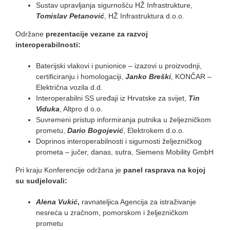
Sustav upravljanja sigurnošću HŽ Infrastrukture,
Tomislav Petanović
, HŽ Infrastruktura d.o.o.
Održane
prezentacije vezane za razvoj
interoperabilnosti:
Baterijski vlakovi i punionice – izazovi u proizvodnji,
certificiranju i homologaciji,
Janko Breški
, KONČAR –
Električna vozila d.d.
Interoperabilni SS uređaji iz Hrvatske za svijet,
Tin
Viduka
, Altpro d o.o.
Suvremeni pristup informiranja putnika u željezničkom
prometu,
Dario Bogojević
, Elektrokem d.o.o.
Doprinos interoperabilnosti i sigurnosti željezničkog
prometa – jučer, danas, sutra, Siemens Mobility GmbH
Pri kraju Konferencije održana je
panel rasprava na kojoj
su sudjelovali:
Alena Vukić
,
ravnateljica Agencija za istraživanje
nesreća u zračnom, pomorskom i željezničkom
prometu