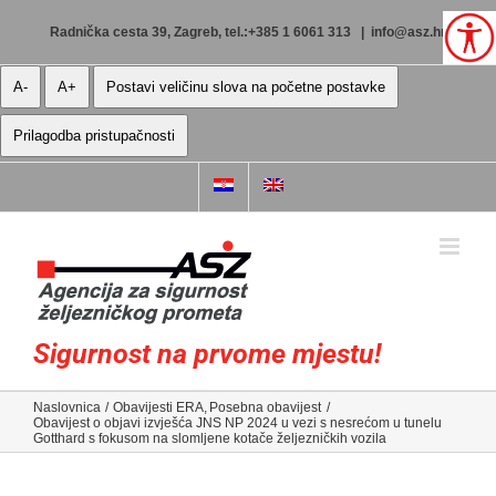
Skip
to
Radnička cesta 39, Zagreb, tel.:+385 1 6061 313
|
info@asz.hr
content
A-
A+
Postavi veličinu slova na početne postavke
Prilagodba pristupačnosti
Sigurnost na prvome mjestu!
Naslovnica
Obavijesti ERA
Posebna obavijest
Obavijest o objavi izvješća JNS NP 2024 u vezi s nesrećom u tunelu
Gotthard s fokusom na slomljene kotače željezničkih vozila