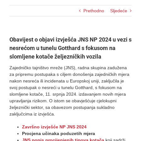
Prethodno
Sljedeće
Obavijest o objavi izvješća JNS NP 2024 u vezi s
nesrećom u tunelu Gotthard s fokusom na
slomljene kotače željezničkih vozila
Zajedničko tajništvo mreže (JNS), radna skupina zadužena
za pripremu postupaka s ciljem donošenja zajedničkih mjera
nakon nesreća ili incidenata u Europskoj uniji, zaključila je
svoj postupak o nesreći u tunelu Gotthard, s fokusom na
slomljene kotače, 11. srpnja 2024. izdavanjem novih mjera
upravljanja rizikom. O istom se obavješćuje cjelokupni
željeznički sektor, sa obavezom postupanja sukladno
zaključcima iz izvješća.
Završno izvješće NP JNS 2024
Procjena učinaka poduzetih mjera
JNS popis procijenjenih tipova kotača
koji sadrži