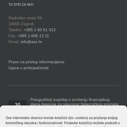
TU SMO ZA VAS!
Radnička cesta 39
10000 Zagreb
Telefon:
+385 1 60 61 313
Fax:
+385 1 606 13 11
Email:
info@asz.hr
Pravo na pristup informacijama
Izjava o pristupačnosti
Polugodišnji izvještaj o izvršenju financijskog
plana Agencije za sigurnost željezničkog prometa
30
za razdoblje 1. siječnja – 30. lipnja 2026. godine
07, 2026
Temeljem Pravilnika o polugodišnjem [...]
Ove internetske stranice koriste kolačiće (tzv. cookies) za pružanje boljeg
korisničkog iskustva i funkcionalnosti. Postavke kolačića možete podesiti u
Polugodišnji financijski izvještaj Agencije za 2026.