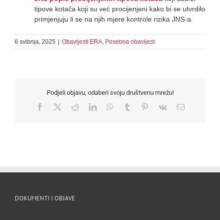
tipove kotača koji su već procijenjeni kako bi se utvrdilo
primjenjuju li se na njih mjere kontrole rizika JNS-a.
6 svibnja, 2025
|
Obavijesti ERA
,
Posebna obavijest
Podjeli objavu, odaberi svoju društvenu mrežu!
Facebook
X
Reddit
LinkedIn
WhatsApp
Tumblr
Pinterest
Vk
Email
DOKUMENTI I OBJAVE