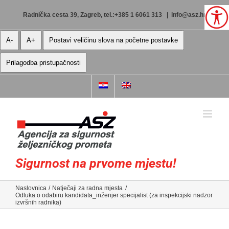
Skip
to
Radnička cesta 39, Zagreb, tel.:+385 1 6061 313
|
info@asz.hr
content
A-
A+
Postavi veličinu slova na početne postavke
Prilagodba pristupačnosti
Sigurnost na prvome mjestu!
Naslovnica
Natječaji za radna mjesta
Odluka o odabiru kandidata_inženjer specijalist (za inspekcijski nadzor
izvršnih radnika)