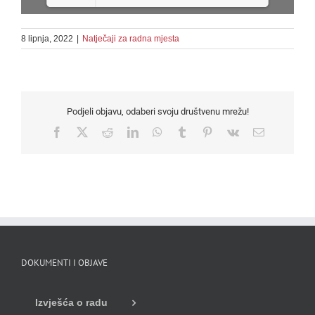
8 lipnja, 2022
|
Natječaji za radna mjesta
Loading PDF 100% ...
Podjeli objavu, odaberi svoju društvenu mrežu!
Facebook
X
Reddit
LinkedIn
WhatsApp
Tumblr
Pinterest
Vk
Email
DOKUMENTI I OBJAVE
Izvješća o radu