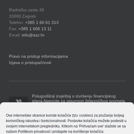
Radnička cesta 39
10000 Zagreb
Telefon:
+385 1 60 61 313
Fax:
+385 1 606 13 11
Email:
info@asz.hr
Pravo na pristup informacijama
Izjava o pristupačnosti
Polugodišnji izvještaj o izvršenju financijskog
plana Agencije za sigurnost željezničkog prometa
30
za razdoblje 1. siječnja – 30. lipnja 2026. godine
07, 2026
Temeljem Pravilnika o polugodišnjem [...]
Ove internetske stranice koriste kolačiće (tzv. cookies) za pružanje boljeg
korisničkog iskustva i funkcionalnosti. Postavke kolačića možete podesiti u
Polugodišnji financijski izvještaj Agencije za 2026.
svojem internetskom pregledniku. Klikom na 'Prihvaćam sve' slažete se sa
godinu
našom
Politikom privatnost
i pristajete na korištenje kolačića
14