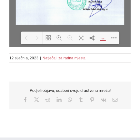
12 siječnja, 2023
|
Natječaji za radna mjesta
Loading PDF 100% ...
Podjeli objavu, odaberi svoju društvenu mrežu!
Facebook
X
Reddit
LinkedIn
WhatsApp
Tumblr
Pinterest
Vk
Email