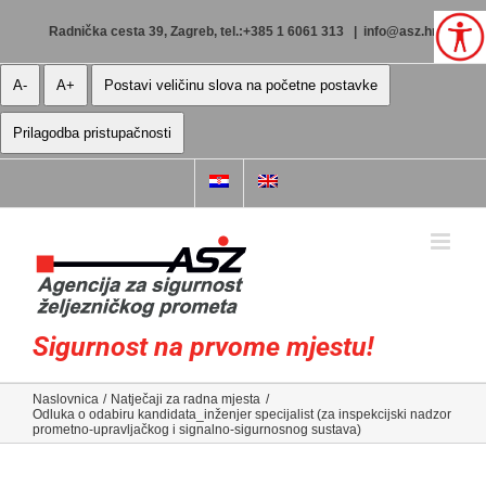
Skip
to
Radnička cesta 39, Zagreb, tel.:+385 1 6061 313
|
info@asz.hr
content
A-
A+
Postavi veličinu slova na početne postavke
Prilagodba pristupačnosti
Sigurnost na prvome mjestu!
Naslovnica
Natječaji za radna mjesta
Odluka o odabiru kandidata_inženjer specijalist (za inspekcijski nadzor
prometno-upravljačkog i signalno-sigurnosnog sustava)