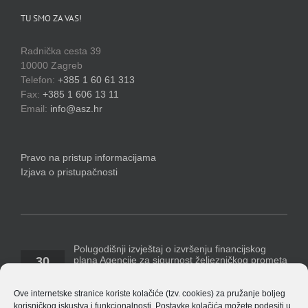
TU SMO ZA VAS!
Radnička cesta 39
10000 Zagreb
Telefon:
+385 1 60 61 313
Fax:
+385 1 606 13 11
Email:
info@asz.hr
Pravo na pristup informacijama
Izjava o pristupačnosti
Polugodišnji izvještaj o izvršenju financijskog
plana Agencije za sigurnost željezničkog prometa
30
za razdoblje 1. siječnja – 30. lipnja 2026. godine
07, 2026
Temeljem Pravilnika o polugodišnjem [...]
Ove internetske stranice koriste kolačiće (tzv. cookies) za pružanje boljeg
korisničkog iskustva i funkcionalnosti. Postavke kolačića možete podesiti u