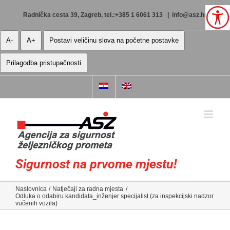
Skip
to
Radnička cesta 39, Zagreb, tel.:+385 1 6061 313
|
info@asz.hr
content
A-
A+
Postavi veličinu slova na početne postavke
Prilagodba pristupačnosti
Sigurnost na prvome mjestu!
Naslovnica
Natječaji za radna mjesta
Odluka o odabiru kandidata_inženjer specijalist (za inspekcijski nadzor
vučenih vozila)