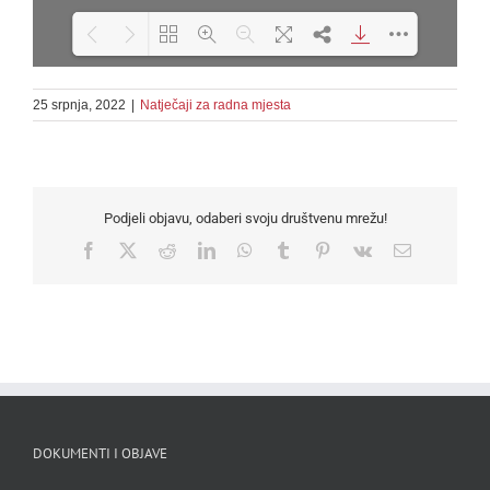
25 srpnja, 2022
|
Natječaji za radna mjesta
Loading PDF 100% ...
Podjeli objavu, odaberi svoju društvenu mrežu!
Facebook
X
Reddit
LinkedIn
WhatsApp
Tumblr
Pinterest
Vk
Email
DOKUMENTI I OBJAVE