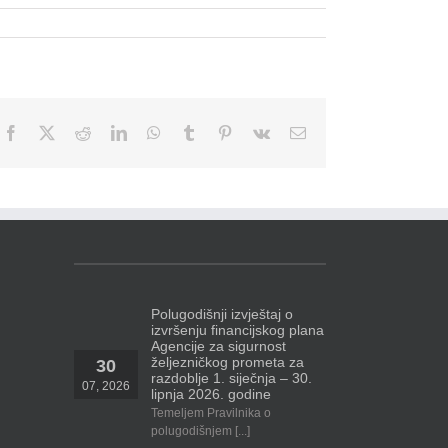
Facebook
X
Reddit
LinkedIn
WhatsApp
Tumblr
Pinterest
Vk
Email
Polugodišnji izvještaj o
izvršenju financijskog plana
Agencije za sigurnost
željezničkog prometa za
30
razdoblje 1. siječnja – 30.
07, 2026
lipnja 2026. godine
Temeljem Pravilnika o
polugodišnjem [...]