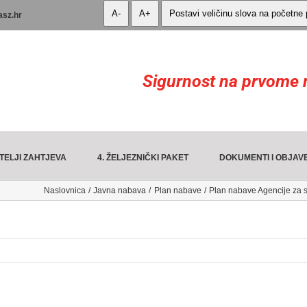
A-
A+
Postavi veličinu slova na početne
asz.hr
Sigurnost na prvome 
TELJI ZAHTJEVA
4. ŽELJEZNIČKI PAKET
DOKUMENTI I OBJAV
Naslovnica
Javna nabava
Plan nabave
Plan nabave Agencije za s