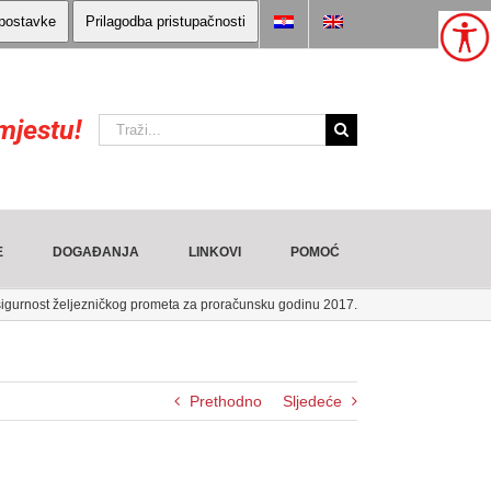
 postavke
Prilagodba pristupačnosti
mjestu!
Traži:
E
DOGAĐANJA
LINKOVI
POMOĆ
igurnost željezničkog prometa za proračunsku godinu 2017.
Prethodno
Sljedeće