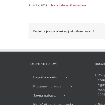
9 ožujka, 2017
|
Javna nabava
,
Plan nabave
Podjeli objavu, odaberi svoju društvenu mrežu!
DOKUMENTI I OBJAVE
DOGAĐ
Polug
Izvješća o radu
finan
sigu
Programi i planovi
razdo
2026
Javna nabava
Natječaji za radna mjesta
Polug