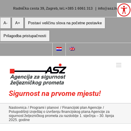
Skip
to
Radnička cesta 39, Zagreb, tel.:+385 1 6061 313
|
info@asz.hr
content
A-
A+
Postavi veličinu slova na početne postavke
Prilagodba pristupačnosti
Sigurnost na prvome mjestu!
Naslovnica
Programi i planovi
Financijski plan Agencije
Polugodišnji izvještaj o izvršenju financijskog plana Agencije za
sigurnost željezničkog prometa za razdoblje 1. siječnja – 30. lipnja
2025. godine