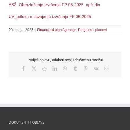
ASŽ_Obrazloženje izvršenja FP 06-2025_opći dio
UV_odluka o usvajanju izvršenja FP 06-2025
29 srpnja, 2025
|
Financijski plan Agencije
,
Programi i planovi
Podjeli objavu, odaberi svoju društvenu mrežu!
Facebook
X
Reddit
LinkedIn
WhatsApp
Tumblr
Pinterest
Vk
Email
DOKUMENTI I OBJAVE