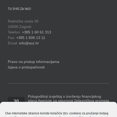
TU SMO ZA VAS!
Radnička cesta 39
10000 Zagreb
Telefon:
+385 1 60 61 313
Fax:
+385 1 606 13 11
Email:
info@asz.hr
Pravo na pristup informacijama
Izjava o pristupačnosti
Polugodišnji izvještaj o izvršenju financijskog
plana Agencije za sigurnost željezničkog prometa
30
za razdoblje 1. siječnja – 30. lipnja 2026. godine
07, 2026
Temeljem Pravilnika o polugodišnjem [...]
Ove internetske stranice koriste kolačiće (tzv. cookies) za pružanje boljeg