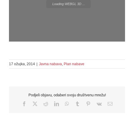
Loading WEBGL 3D ...
17 ožujka, 2014
|
Javna nabava
,
Plan nabave
Podjeli objavu, odaberi svoju društvenu mrežu!
Facebook
X
Reddit
LinkedIn
WhatsApp
Tumblr
Pinterest
Vk
Email