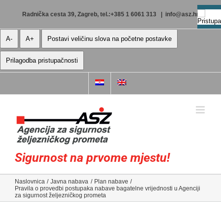
Skip
to
Radnička cesta 39, Zagreb, tel.:+385 1 6061 313
|
info@asz.hr
content
A-
A+
Postavi veličinu slova na početne postavke
Prilagodba pristupačnosti
Sigurnost na prvome mjestu!
Naslovnica
Javna nabava
Plan nabave
Pravila o provedbi postupaka nabave bagatelne vrijednosti u Agenciji
za sigurnost željezničkog prometa