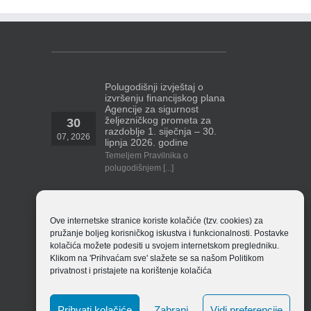
Polugodišnji izvještaj o
izvršenju financijskog plana
Agencije za sigurnost
željezničkog prometa za
30
razdoblje 1. siječnja – 30.
07, 2026
lipnja 2026. godine
Temeljem Pravilnika o
polugodišnjem [...]
Polugodišnji financijski izvještaj Agencije
za 2026. godinu
14
Ove internetske stranice koriste kolačiće (tzv. cookies) za
ASŽ_ Obrasci_financijskih_izvjestaja_v_8.4.1
07, 2026
pružanje boljeg korisničkog iskustva i funkcionalnosti. Postavke
EU_izvjestaj_po_izvorima_financiranja_v_8.4.1
kolačića možete podesiti u svojem internetskom pregledniku.
Bilješke [...]
Klikom na 'Prihvaćam sve' slažete se sa našom
Politikom
privatnost
i pristajete na korištenje kolačića
Prihvati kolačiće
Zabrani
Vidi preferencije