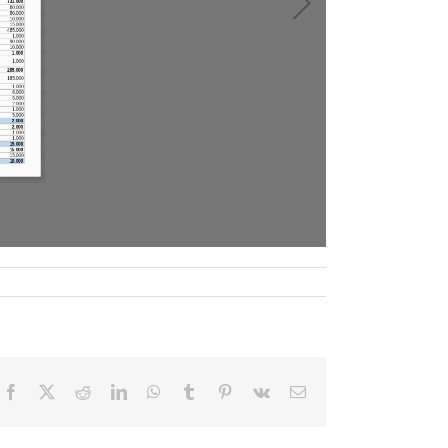
Facebook
X
Reddit
LinkedIn
WhatsApp
Tumblr
Pinterest
Vk
Email