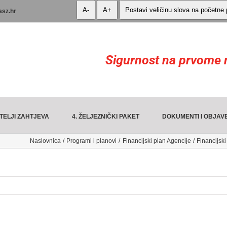
A-
A+
Postavi veličinu slova na početne
asz.hr
Sigurnost na prvome 
TELJI ZAHTJEVA
4. ŽELJEZNIČKI PAKET
DOKUMENTI I OBJAV
Naslovnica
Programi i planovi
Financijski plan Agencije
Financijski