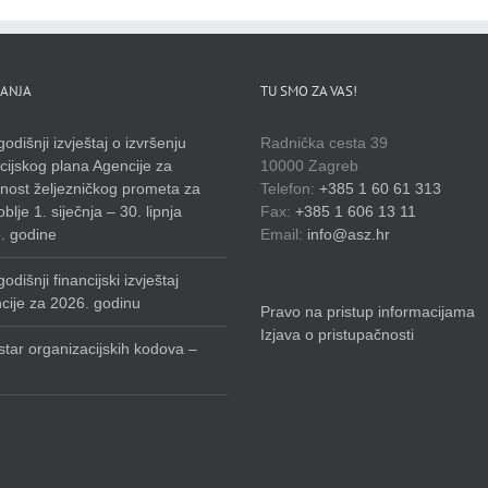
ANJA
TU SMO ZA VAS!
odišnji izvještaj o izvršenju
Radnička cesta 39
cijskog plana Agencije za
10000 Zagreb
rnost željezničkog prometa za
Telefon:
+385 1 60 61 313
blje 1. siječnja – 30. lipnja
Fax:
+385 1 606 13 11
. godine
Email:
info@asz.hr
odišnji financijski izvještaj
cije za 2026. godinu
Pravo na pristup informacijama
Izjava o pristupačnosti
star organizacijskih kodova –