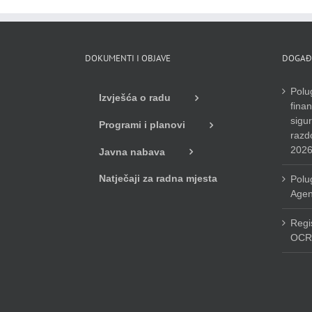
DOKUMENTI I OBJAVE
DOGAĐ
Polug
Izvješća o radu
finan
sigu
Programi i planovi
razdo
2026
Javna nabava
Natječaji za radna mjesta
Polug
Agen
Regi
OCR