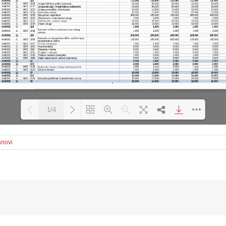
1/4
anovi
Loading PDF 100% ...