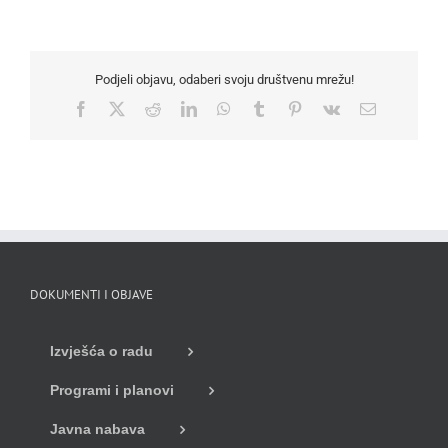
Podjeli objavu, odaberi svoju društvenu mrežu!
Facebook
X
Reddit
LinkedIn
WhatsApp
Tumblr
Pinterest
Vk
Email
DOKUMENTI I OBJAVE
Izvješća o radu
Programi i planovi
Javna nabava