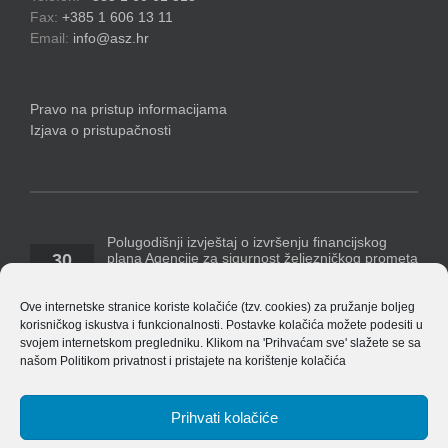
Fax:
+385 1 606 13 11
Email:
info@asz.hr
Pravo na pristup informacijama
Izjava o pristupačnosti
Polugodišnji izvještaj o izvršenju financijskog
plana Agencije za sigurnost željezničkog prometa
30
za razdoblje 1. siječnja – 30. lipnja 2026. godine
07, 2026
Temeljem Pravilnika o polugodišnjem [...]
Ove internetske stranice koriste kolačiće (tzv. cookies) za pružanje boljeg
korisničkog iskustva i funkcionalnosti. Postavke kolačića možete podesiti u
Polugodišnji financijski izvještaj Agencije za 2026.
svojem internetskom pregledniku. Klikom na 'Prihvaćam sve' slažete se sa
godinu
našom
Politikom privatnost
i pristajete na korištenje kolačića
14
ASŽ_ Obrasci_financijskih_izvjestaja_v_8.4.1
07, 2026
EU_izvjestaj_po_izvorima_financiranja_v_8.4.1 Bilješke
[...]
Prihvati kolačiće