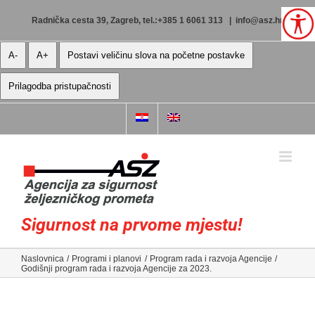
Skip
to
Radnička cesta 39, Zagreb, tel.:+385 1 6061 313
|
info@asz.hr
content
A-
A+
Postavi veličinu slova na početne postavke
Prilagodba pristupačnosti
Sigurnost na prvome mjestu!
Naslovnica
Programi i planovi
Program rada i razvoja Agencije
Godišnji program rada i razvoja Agencije za 2023.