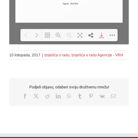
10 listopada, 2017
|
Izvješća o radu
Loading PDF 100% ...
,
Izvješća o radu Agencije - VRH
Podjeli objavu, odaberi svoju društvenu mrežu!
Facebook
X
Reddit
LinkedIn
WhatsApp
Tumblr
Pinterest
Vk
Email