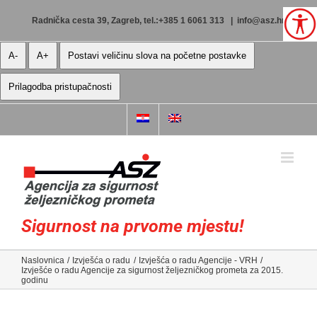
Skip
to
Radnička cesta 39, Zagreb, tel.:+385 1 6061 313
|
info@asz.hr
content
A-
A+
Postavi veličinu slova na početne postavke
Prilagodba pristupačnosti
Sigurnost na prvome mjestu!
Naslovnica
Izvješća o radu
Izvješća o radu Agencije - VRH
Izvješće o radu Agencije za sigurnost željezničkog prometa za 2015.
godinu