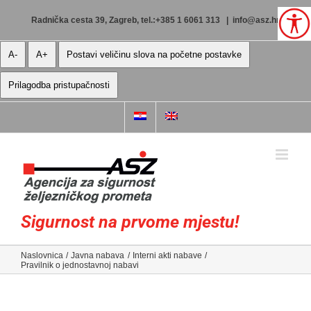
Skip
to
Radnička cesta 39, Zagreb, tel.:+385 1 6061 313
|
info@asz.hr
content
A-
A+
Postavi veličinu slova na početne postavke
Prilagodba pristupačnosti
Sigurnost na prvome mjestu!
Naslovnica
Javna nabava
Interni akti nabave
Pravilnik o jednostavnoj nabavi