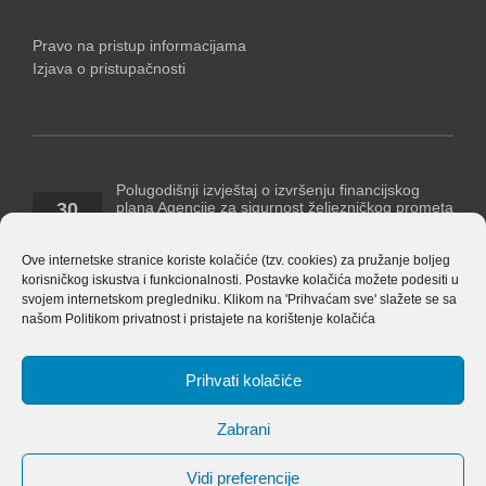
Pravo na pristup informacijama
Izjava o pristupačnosti
Polugodišnji izvještaj o izvršenju financijskog
plana Agencije za sigurnost željezničkog prometa
30
za razdoblje 1. siječnja – 30. lipnja 2026. godine
07, 2026
Temeljem Pravilnika o polugodišnjem [...]
Ove internetske stranice koriste kolačiće (tzv. cookies) za pružanje boljeg
korisničkog iskustva i funkcionalnosti. Postavke kolačića možete podesiti u
Polugodišnji financijski izvještaj Agencije za 2026.
svojem internetskom pregledniku. Klikom na 'Prihvaćam sve' slažete se sa
godinu
našom
Politikom privatnost
i pristajete na korištenje kolačića
14
ASŽ_ Obrasci_financijskih_izvjestaja_v_8.4.1
07, 2026
EU_izvjestaj_po_izvorima_financiranja_v_8.4.1 Bilješke
[...]
Prihvati kolačiće
Zabrani
Vidi preferencije