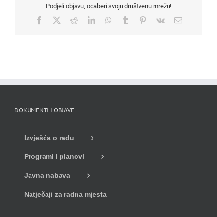
Podjeli objavu, odaberi svoju društvenu mrežu!
Facebook
X
Reddit
LinkedIn
WhatsApp
Tumblr
Pinterest
Vk
Email
DOKUMENTI I OBJAVE
Izvješća o radu
Programi i planovi
Javna nabava
Natječaji za radna mjesta