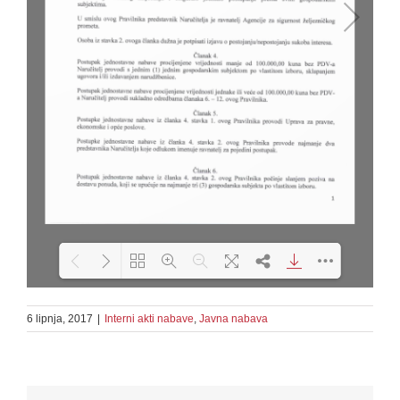
6 lipnja, 2017
|
Interni akti nabave
Loading PDF 131% ...
,
Javna nabava