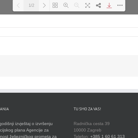
1/2
Loading PDF 100% ...
ANJA
TU SMO ZA VAS!
odišnji izvještaj o izvršenju
Radnička cesta 39
cijskog plana Agencije za
10000 Zagreb
rnost željezničkog prometa za
Telefon:
+385 1 60 61 313