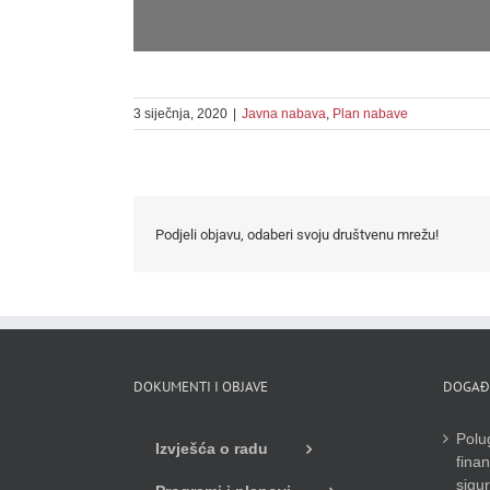
3 siječnja, 2020
|
Javna nabava
,
Plan nabave
Podjeli objavu, odaberi svoju društvenu mrežu!
DOKUMENTI I OBJAVE
DOGAĐ
Polug
Izvješća o radu
finan
sigu