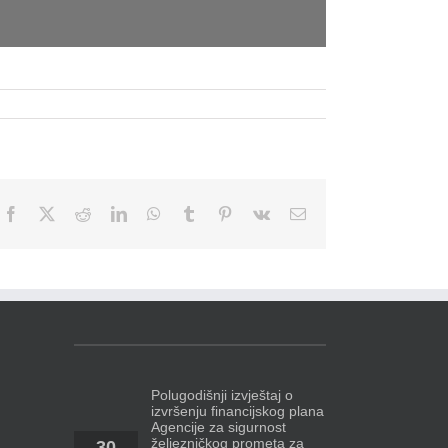
Facebook
X
Reddit
LinkedIn
WhatsApp
Tumblr
Pinterest
Vk
Email
Polugodišnji izvještaj o
izvršenju financijskog plana
Agencije za sigurnost
željezničkog prometa za
30