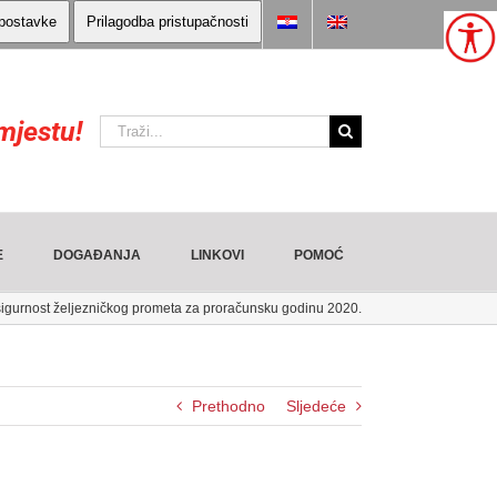
 postavke
Prilagodba pristupačnosti
mjestu!
Traži:
E
DOGAĐANJA
LINKOVI
POMOĆ
igurnost željezničkog prometa za proračunsku godinu 2020.
Prethodno
Sljedeće