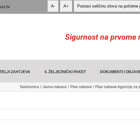
A-
A+
Postavi veličinu slova na početne
asz.hr
Sigurnost na prvome 
TELJI ZAHTJEVA
4. ŽELJEZNIČKI PAKET
DOKUMENTI I OBJAV
Naslovnica
Javna nabava
Plan nabave
Plan nabave Agencije za s