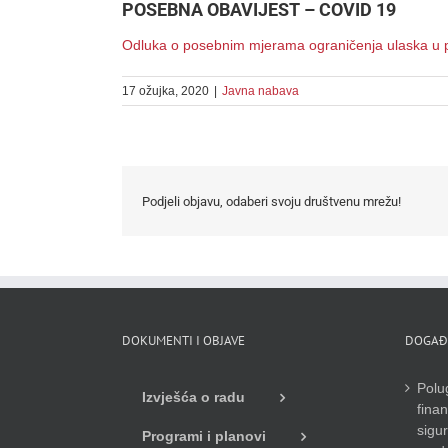
POSEBNA OBAVIJEST – COVID 19
Odluka o posebnim mjerama ograničenja ulaska u pr
17 ožujka, 2020
|
Javna nabava
Podjeli objavu, odaberi svoju društvenu mrežu!
DOKUMENTI I OBJAVE
DOGAĐ
Polug
Izvješća o radu
finan
sigu
Programi i planovi