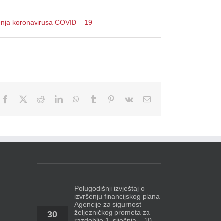
renja koronavirusa COVID – 19
Facebook
X
Reddit
LinkedIn
WhatsApp
Tumblr
Pinterest
Vk
Email
Polugodišnji izvještaj o
izvršenju financijskog plana
Agencije za sigurnost
željezničkog prometa za
30
razdoblje 1. siječnja – 30.