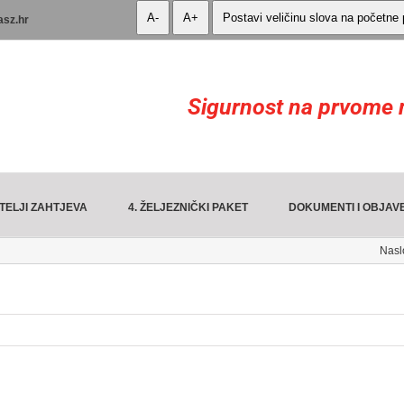
A-
A+
Postavi veličinu slova na početne
asz.hr
Sigurnost na prvome 
TELJI ZAHTJEVA
4. ŽELJEZNIČKI PAKET
DOKUMENTI I OBJAV
Nasl