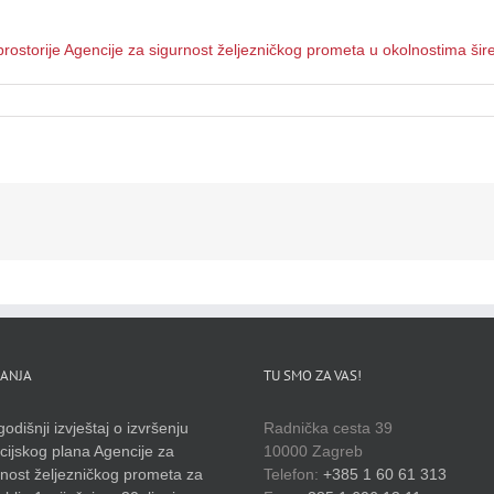
ostorije Agencije za sigurnost željezničkog prometa u okolnostima ši
ANJA
TU SMO ZA VAS!
odišnji izvještaj o izvršenju
Radnička cesta 39
cijskog plana Agencije za
10000 Zagreb
rnost željezničkog prometa za
Telefon:
+385 1 60 61 313