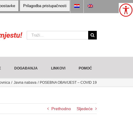
 postavke
Prilagodba pristupačnosti
mjestu!
Traži:
E
DOGAĐANJA
LINKOVI
POMOĆ
ovnica
Javna nabava
POSEBNA OBAVIJEST – COVID 19
Prethodno
Sljedeće