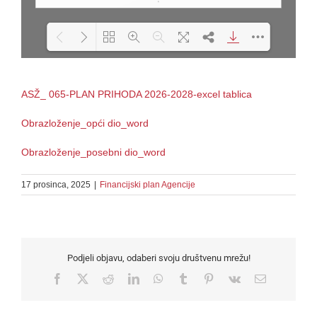
Loading PDF 100% ...
ASŽ_ 065-PLAN PRIHODA 2026-2028-excel tablica
Obrazloženje_opći dio_word
Obrazloženje_posebni dio_word
17 prosinca, 2025
|
Financijski plan Agencije
Podjeli objavu, odaberi svoju društvenu mrežu!
Facebook
X
Reddit
LinkedIn
WhatsApp
Tumblr
Pinterest
Vk
Email