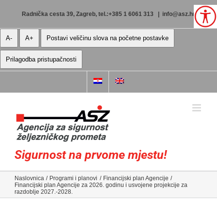
Skip
to
Radnička cesta 39, Zagreb, tel.:+385 1 6061 313
|
info@asz.hr
content
A-
A+
Postavi veličinu slova na početne postavke
Prilagodba pristupačnosti
Sigurnost na prvome mjestu!
Naslovnica
Programi i planovi
Financijski plan Agencije
Financijski plan Agencije za 2026. godinu i usvojene projekcije za
razdoblje 2027.-2028.